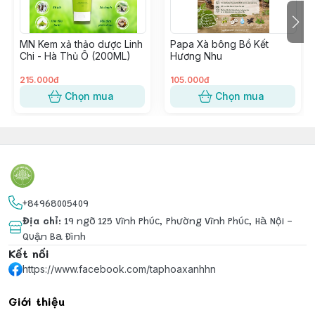
Nhuộm xong tóc mềm mại, mùi thảo dược dễ chịu chứ
MN Kem xả thảo dược Linh
Papa Xà bông Bồ Kết
không khô xơ đâu nha. Hoàn toàn không hóa chất nên
Chi - Hà Thủ Ô (200ML)
Hương Nhu
có thể dùng liên tục không sợ độc hại, và nên kết hợp
với dùng dầu gội tự nhiên, thảo dược để tóc bền màu
215.000đ
105.000đ
cũng như đỡ bị bạc thêm ạ.
Chọn mua
Chọn mua
+84968005409
Địa chỉ
:
19 ngõ 125 Vĩnh Phúc, Phường Vĩnh Phúc, Hà Nội -
Quận Ba Đình
Kết nối
https://www.facebook.com/taphoaxanhhn
Giới thiệu