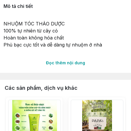
Mô tả chi tiết
NHUỘM TÓC THẢO DƯỢC
100% tự nhiên từ cây cỏ
Hoàn toàn không hóa chất
Phủ bạc cực tốt và dễ dàng tự nhuộm ở nhà
Đọc thêm nội dung
2 màu:
☘️Nâu đen
☘️Đen
Các sản phẩm, dịch vụ khác
Mỗi hộp đều gồm 3 gói nhuộm nhỏ, mũ chụp, găng tay
và một gói thảo dược gội đầu sau nhuộm. Với tóc dài
đến chấm vai thì dùng 1 hộp cho 1 lần nhuộm, còn
chấm chân hoặc nam giới thì chỉ cần 1-2 túi/lần.