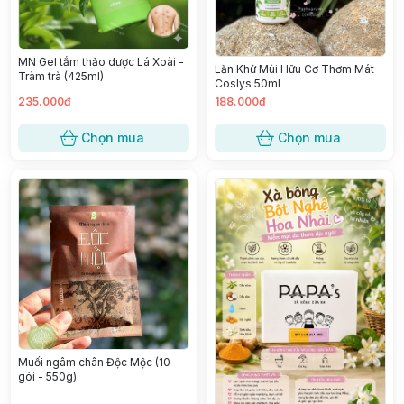
MN Gel tắm thảo dược Lá Xoài -
Lăn Khử Mùi Hữu Cơ Thơm Mát
Tràm trà (425ml)
Coslys 50ml
235.000đ
188.000đ
Chọn mua
Chọn mua
Muối ngâm chân Độc Mộc (10
gói - 550g)