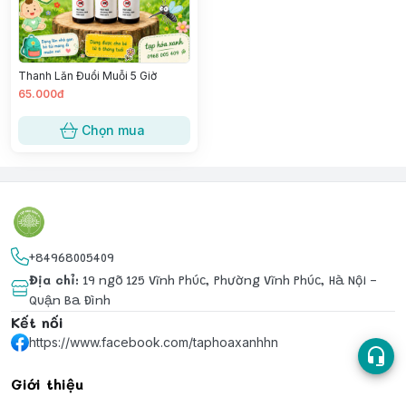
Thanh Lăn Đuổi Muỗi 5 Giờ
65.000đ
Chọn mua
+84968005409
Địa chỉ
:
19 ngõ 125 Vĩnh Phúc, Phường Vĩnh Phúc, Hà Nội -
Quận Ba Đình
Kết nối
https://www.facebook.com/taphoaxanhhn
Giới thiệu