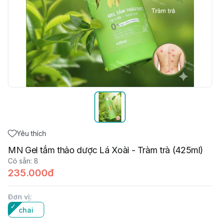
Yêu thích
MN Gel tắm thảo dược Lá Xoài - Tràm trà (425ml)
Có sẵn
:
8
235.000đ
Đơn vị
:
chai