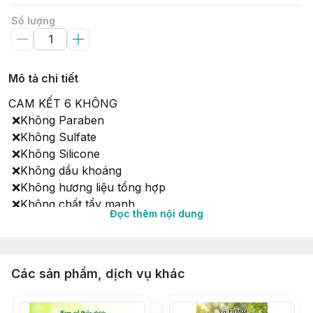
Số lượng
Mô tả chi tiết
CAM KẾT 6 KHÔNG
❌Không Paraben
❌Không Sulfate
❌Không Silicone
❌Không dầu khoáng
❌Không hương liệu tổng hợp
❌Không chất tẩy mạnh
Đọc thêm nội dung
An toàn với người dùng, kể cả với làn da nhạy cảm, bà
bầu, mẹ sau sinh..
Các sản phẩm, dịch vụ khác
𝐄𝐋 𝐓𝐀̆́𝐌 𝐓𝐇𝐀̉𝐎 𝐃𝐔̛𝐎̛̣𝐂 𝐋𝐀́ 𝐗𝐎𝐀̀𝐈
Nhẹ nhàng, tự nhiên, dùng thích lắm ạ!