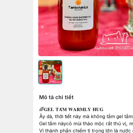
Mô tả chi tiết
🌈𝐆𝐄𝐋 𝐓𝐀̆́𝐌 𝐖𝐀𝐑𝐌𝐋𝐘 𝐇𝐔𝐆
Ây dà, thời tiết này mà không tắm gel tắm
Gel tắm nàycó mùi thảo mộc rất thú vị, m
Vì thành phần chiếm tỉ trọng lớn là nước 