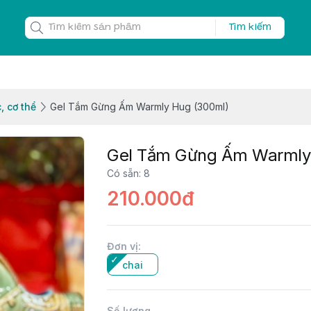
Tìm kiếm
, cơ thể
Gel Tắm Gừng Ấm Warmly Hug (300ml)
Gel Tắm Gừng Ấm Warmly
Có sẵn
:
8
210.000đ
Đơn vị
:
chai
Số lượng