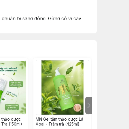
và chuẩn bị sang đông. Gừng có vị cay,
 dầu gừng sẻ.. không chỉ tạo mùi thơm dễ
h thảo dược
MN Gel tắm thảo dược Lá
MN Dầu gội thả
 Trà (150ml)
Xoài - Tràm trà (425ml)
Chi - Hà Thủ Ô