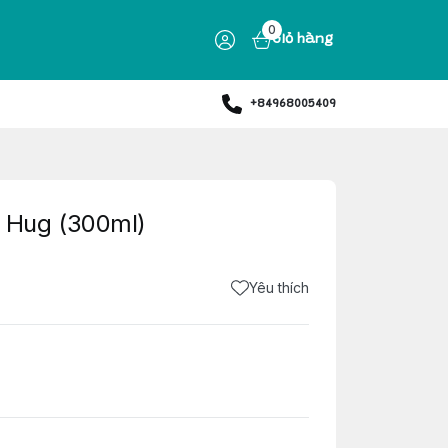
0
Giỏ hàng
+84968005409
 Hug (300ml)
Yêu thích