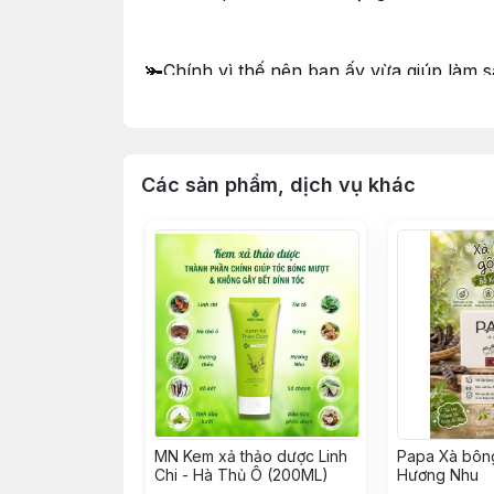
🫚Chính vì thế nên bạn ấy vừa giúp làm sạ
tính ấm, giúp cơ thể tránh bị nhiễm hàn,
🫚Hương thơm cực kì thư giãn khi thành 
Các sản phẩm, dịch vụ khác
chịu, thư giãn, tinh dầu tự nhiên còn bả
🫚Vì chiết xuất tự nhiên giàu gừng tươi n
MN Kem xả thảo dược Linh
Papa Xà bôn
Chi - Hà Thủ Ô (200ML)
Hương Nhu