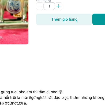
Thêm giỏ hàng
 gừng tươi nhà em thì tắm gì nào 😙
à nổi trội là mùi #gừngtươi rất đặc biệt, thơm nhưng khôn
ép #gừngtươi ạ.