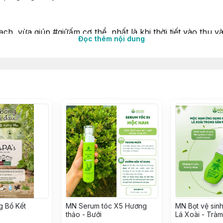
ch, vừa giúp #giữấm cơ thể, nhất là khi thời tiết vào thu 
Đọc thêm nội dung
 giảm nguy cơ trúng gió, cảm cúm...
phần có thêm tinh dầu Hoắc hương, tinh dầu cam ngọt, tinh
o vệ cơ thể khỏi những vi khuẩn có hại xâm nhập.
ên hạn sử dụng chỉ 6 tháng
g Bồ Kết
MN Serum tóc X5 Hương
MN Bọt vệ sin
thảo - Bưởi
Lá Xoài - Tràm