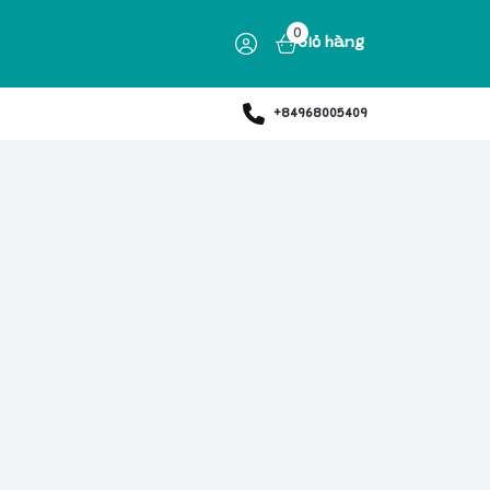
0
Giỏ hàng
+84968005409