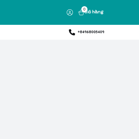
0
Giỏ hàng
+84968005409