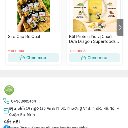
Pha cùng sinh tố hoặc rắc lên món ăn yêu
thích.
Bảo quản:
Nơi khô ráo, thoáng mát, tránh ánh nắng trực
tiếp.
Siro Cao Rẻ Quạt
Bột Protein lắc vị Chuối
Dừa Dragon Superfoods
450g
210.000đ
755.000đ
Chọn mua
Chọn mua
+84968005409
Địa chỉ
:
19 ngõ 125 Vĩnh Phúc, Phường Vĩnh Phúc, Hà Nội -
Quận Ba Đình
Kết nối
https://www.facebook.com/taphoaxanhhn