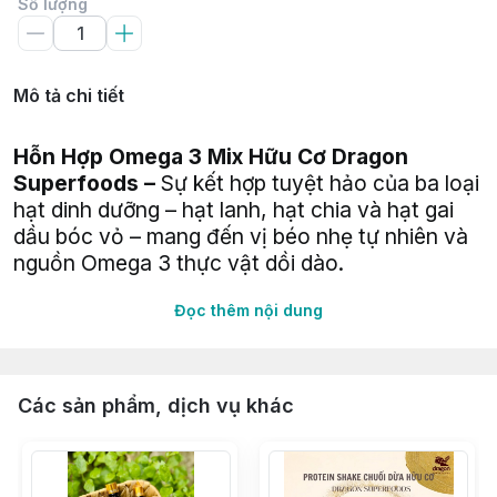
Số lượng
Mô tả chi tiết
Hỗn Hợp Omega 3 Mix Hữu Cơ Dragon
Superfoods –
Sự kết hợp tuyệt hảo của ba loại
hạt dinh dưỡng – hạt lanh, hạt chia và hạt gai
dầu bóc vỏ – mang đến vị béo nhẹ tự nhiên và
nguồn Omega 3 thực vật dồi dào.
Đọc thêm nội dung
Thành phần:
Hạt lanh* (55%), hạt gai dầu bóc vỏ* (30%),
protein hạt chia* (15%)
(*Từ nông nghiệp hữu cơ)
Các sản phẩm, dịch vụ khác
Hướng dẫn sử dụng:
Dùng 2 muỗng canh (15g) mỗi ngày.