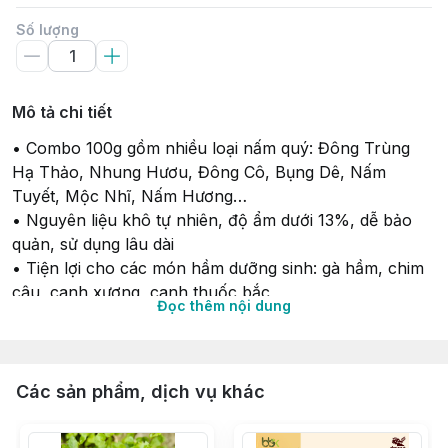
Số lượng
Mô tả chi tiết
• Combo 100g gồm nhiều loại nấm quý: Đông Trùng
Hạ Thảo, Nhung Hươu, Đông Cô, Bụng Dê, Nấm
Tuyết, Mộc Nhĩ, Nấm Hương…
• Nguyên liệu khô tự nhiên, độ ẩm dưới 13%, dễ bảo
quản, sử dụng lâu dài
• Tiện lợi cho các món hầm dưỡng sinh: gà hầm, chim
câu, canh xương, canh thuốc bắc
Đọc thêm nội dung
• Giúp tăng cường đề kháng, bồi bổ cơ thể, hỗ trợ
phục hồi sức khỏe
• Thanh lọc cơ thể, hỗ trợ bổ khí huyết theo phương
pháp dưỡng sinh
Các sản phẩm, dịch vụ khác