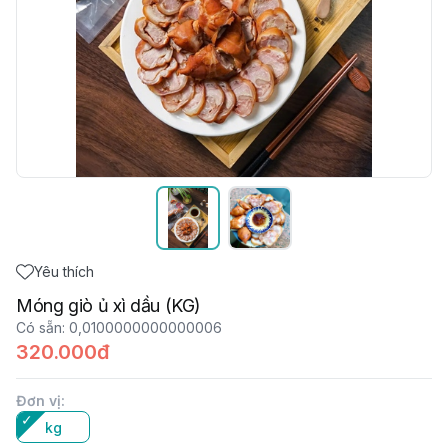
Yêu thích
Móng giò ủ xì dầu (KG)
Có sẵn
:
0,0100000000000006
320.000đ
Đơn vị
:
kg