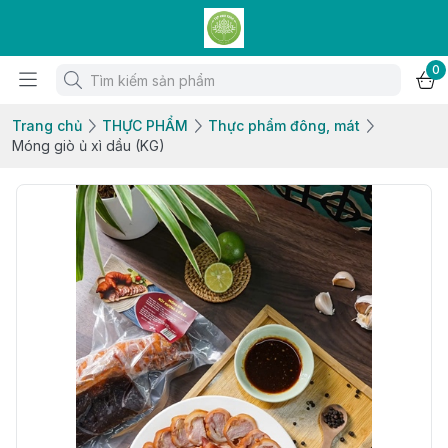
0
Trang chủ
THỰC PHẨM
Thực phẩm đông, mát
Móng giò ủ xì dầu (KG)