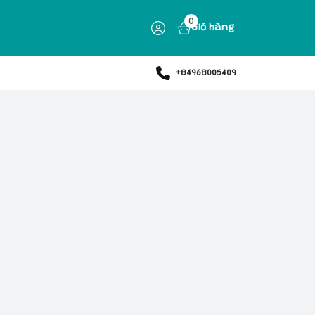
0
Giỏ hàng
+84968005409