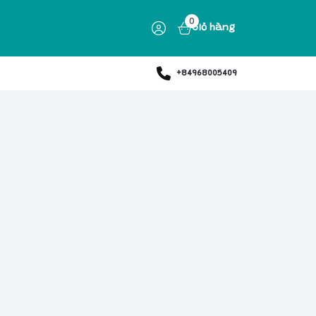
0
Giỏ hàng
+84968005409