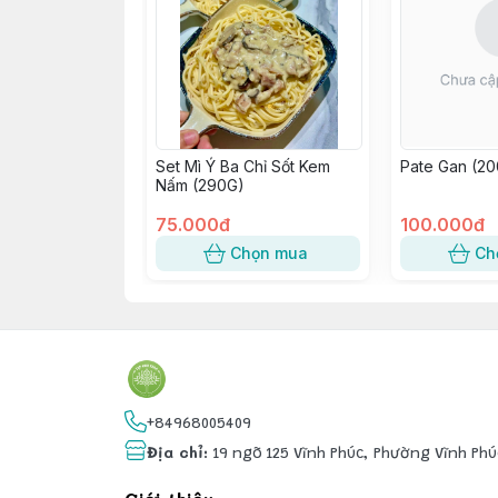
Set Mì Ý Ba Chỉ Sốt Kem
Pate Gan (2
Nấm (290G)
75.000đ
100.000đ
Chọn mua
Ch
+84968005409
Địa chỉ
:
19 ngõ 125 Vĩnh Phúc, Phường Vĩnh Phú