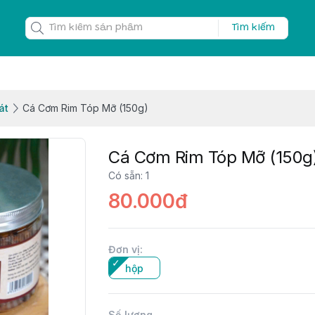
Tìm kiếm
át
Cá Cơm Rim Tóp Mỡ (150g)
Cá Cơm Rim Tóp Mỡ (150g
Có sẵn
:
1
80.000đ
Đơn vị
:
hộp
Số lượng