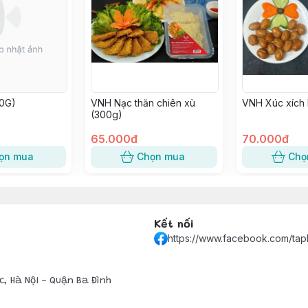
00G)
VNH Nạc thăn chiên xù
VNH Xúc xích 
(300g)
65.000đ
70.000đ
ọn mua
Chọn mua
Chọ
Kết nối
https://www.facebook.com/ta
c, Hà Nội - Quận Ba Đình