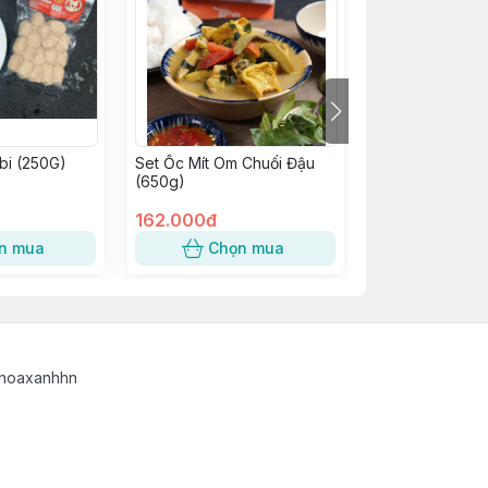
bi (250G)
Set Ốc Mít Om Chuối Đậu
VNH Thịt xiên l
(650g)
(300g - 6 xiên)
162.000đ
95.000đ
n mua
Chọn mua
Chọn
phoaxanhhn