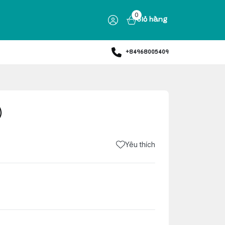
0
Giỏ hàng
+84968005409
)
Yêu thích