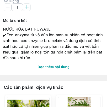
Số lượng
Mô tả chi tiết
NƯỚC RỬA BÁT FUWA3E
✔️Eco-enzyme từ vỏ dứa lên men tự nhiên có hoạt tính
sinh học, các enzyme bromelain và dung dịch có tính
axit hữu cơ tự nhiên giúp phân rã dầu mỡ và vết bẩn
hiệu quả, giảm lo ngại tồn dư hóa chất bám lại trên bát
đĩa sau khi rửa.
Đọc thêm nội dung
✔️Thành phần lành tính từ nguyên liệu thiên nhiên,eco-
enzyme lên men từ vỏ dứa với các phụ liệu an toàn có
nguồn gốc thực vật như dầu dừa, dầu cọ…, giúp làm
Các sản phẩm, dịch vụ khác
sạch hiệu quả, không gây khô rát da tay, phù hợp cho
người có làn da nhạy cảm.