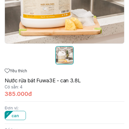
Yêu thích
Nước rửa bát Fuwa3E - can 3.8L
Có sẵn
:
4
385.000đ
Đơn vị
:
can