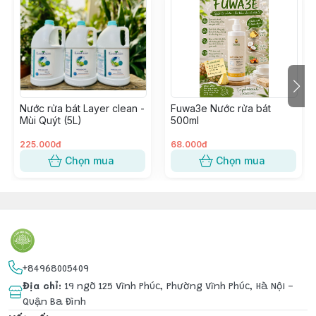
Nước rửa bát Layer clean -
Fuwa3e Nước rửa bát
Mùi Quýt (5L)
500ml
225.000đ
68.000đ
Chọn mua
Chọn mua
+84968005409
Địa chỉ
:
19 ngõ 125 Vĩnh Phúc, Phường Vĩnh Phúc, Hà Nội -
Quận Ba Đình