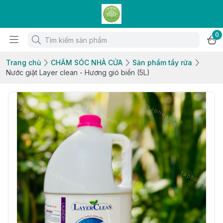
0
Trang chủ
CHĂM SÓC NHÀ CỬA
Sản phẩm tẩy rửa
Nước giặt Layer clean - Hương gió biển (5L)