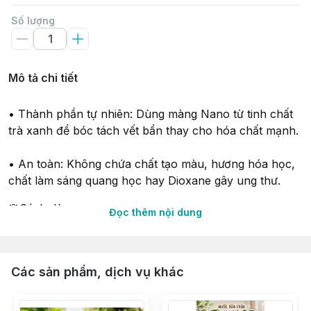
Số lượng
Mô tả chi tiết
• Thành phần tự nhiên: Dùng màng Nano từ tinh chất
trà xanh để bóc tách vết bẩn thay cho hóa chất mạnh.
• An toàn: Không chứa chất tạo màu, hương hóa học,
chất làm sáng quang học hay Dioxane gây ung thư.
🌸Cách dùng:
Đọc thêm nội dung
👉Giặt máy: Đổ nước giặt vào ô chứa chất tẩy rửa của
máy giặt
👉Giặt tay: Hòa nước giặt vào nước hoặc đổ trực tiếp
Các sản phẩm, dịch vụ khác
lên vết bẩn cứng đầu