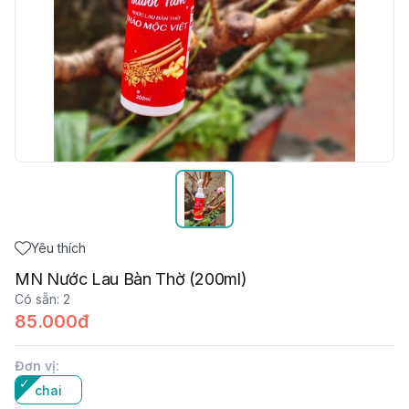
Yêu thích
MN Nước Lau Bàn Thờ (200ml)
Có sẵn
:
2
85.000đ
Đơn vị
:
chai