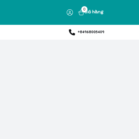
0
Giỏ hàng
+84968005409