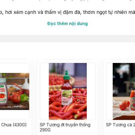
ẹp, hơi xém cạnh và thấm vị đậm đà, thơm ngọt tự nhiên m
Đọc thêm nội dung
bóp nhẹ tay trong 5 phút) và để nghỉ từ 20 phút đến 1 tiến
g khoảng \(10 - 20\) phút.Bảo quản: Đậy kín nắp, để nơi t
 Chua (430G)
SP Tương ớt truyền thống
SP Tương cà 
290G