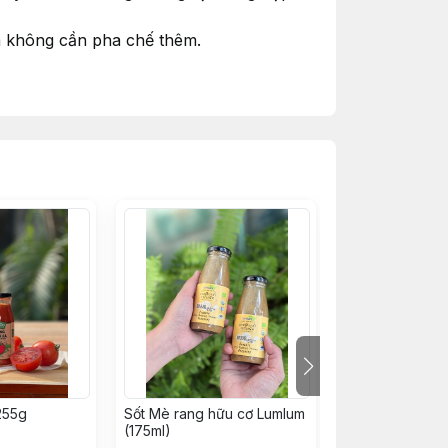
à không cần pha chế thêm.
g. Nướng trên bếp than hoặc nồi chiên
hoáng mát hoặc trong ngăn mát tủ lạnh
255g
Sốt Mè rang hữu cơ Lumlum
Giấm mơ trà xan
(175ml)