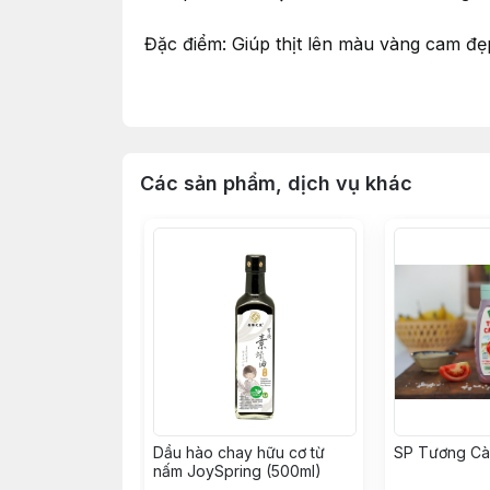
Đặc điểm: Giúp thịt lên màu vàng cam đ
Cách dùng: Ướp đều xốt với thịt (có thể 
không dầu ở nhiệt độ \(170 - 190 độ tron
sau khi mở nắp.
Các sản phẩm, dịch vụ khác
Dầu hào chay hữu cơ từ
SP Tương Cà
nấm JoySpring (500ml)