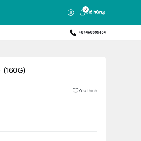
0
Giỏ hàng
+84968005409
 (160G)
Yêu thích