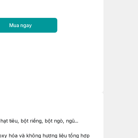
Mua ngay
 tiêu, bột riềng, bột ngò, ngũ...
 oxy hóa và không hương liệu tổng hợp