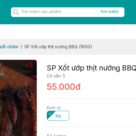
Tìm kiếm
 sốt chấm
SP Xốt ướp thịt nướng BBQ (160G)
SP Xốt ướp thịt nướng BBQ
Có sẵn
:
5
55.000đ
Đơn vị
:
hũ
Số lượng