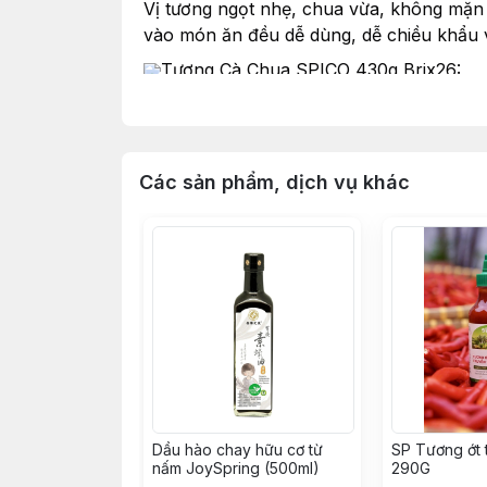
Vị tương ngọt nhẹ, chua vừa, không mặn 
vào món ăn đều dễ dùng, dễ chiều khẩu v
Tương Cà Chua SPICO 430g Brix26:
- Bảo quản sản phẩm bằng phương pháp t
- Không chất bảo quản, không màu tổng 
Một chai tương cà là lựa chọn dễ thương c
Các sản phẩm, dịch vụ khác
Dầu hào chay hữu cơ từ
SP Tương ớt 
nấm JoySpring (500ml)
290G