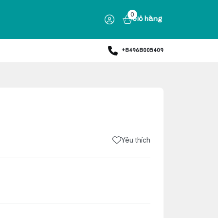
0
Giỏ hàng
+84968005409
Yêu thích