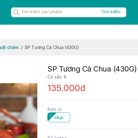
Tìm kiếm
 sốt chấm
SP Tương Cà Chua (430G)
SP Tương Cà Chua (430G)
Có sẵn
:
8
135.000đ
Đơn vị
:
chai
Số lượng