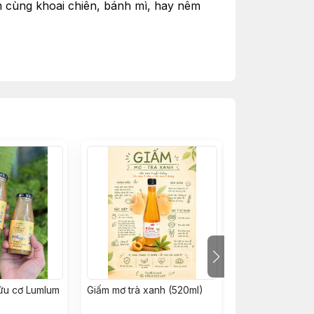
 cùng khoai chiên, bánh mì, hay nêm 
mẹ dùng cho bé cũng thấy yên lòng hơn.
ngày
ữu cơ Lumlum
Giấm mơ trà xanh (520ml)
Đường mía hữu 
450 g