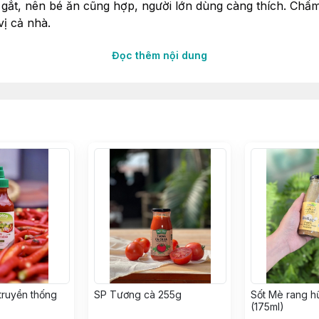
gắt, nên bé ăn cũng hợp, người lớn dùng càng thích. Chấm
ị cả nhà.
Đọc thêm nội dung
hanh trùng, sạch sẽ và an tâm khi sử dụng.
hợp, không hương liệu công nghiệp, không bột ngọt, nên 
ho gian bếp gia đình - ngon lành, tiện lợi và an toàn mỗi 
truyền thống
SP Tương cà 255g
Sốt Mè rang h
(175ml)