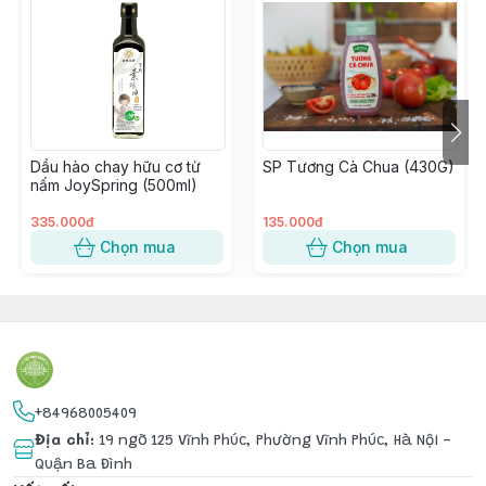
Giấm táo hữu cơ Bragg được đánh giá là loại giấm còn 
giữ lại được lợi ích cổ xưa của giấm. Bởi sản phẩm này 
được sản xuất 100% từ loại táo hữu cơ trồng tại Hoa 
Kỳ, đảm bảo không giống biến đổi gen, không asen 
hay thuốc trừ sâu. 
Dầu hào chay hữu cơ từ
SP Tương Cà Chua (430G)
nấm JoySpring (500ml)
Trong quá trình lên men giấm,con giấm mẹ vẫn được 
giữ lại bảo toàn các enzyme, axit amin cũng như các lợi 
335.000đ
135.000đ
khuẩn.
Chọn mua
Chọn mua
🍎 Giấm táo Bragg được kiểm chứng có rất nhiều công 
dụng làm đẹp, tốt cho sức khỏe: 
- Làm trắng da, se khít lỗ chân lông.
- Làm mềm mượt tóc, cải thiện chức năng tiêu hóa
- Detox cơ thể an toàn, giảm lượng Cholesterol xấu, 
+84968005409
tăng cường hệ miễn dịch
Địa chỉ
:
19 ngõ 125 Vĩnh Phúc, Phường Vĩnh Phúc, Hà Nội -
- Hỗ trợ tiêu hoá
Quận Ba Đình