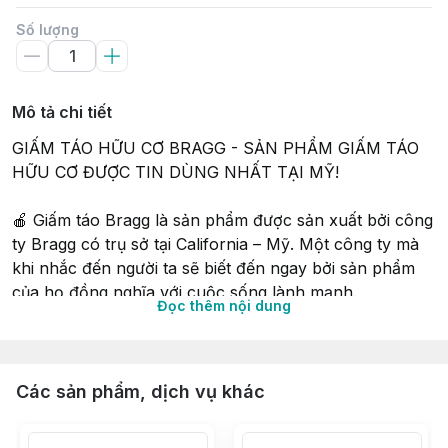
Số lượng
Mô tả chi tiết
GIẤM TÁO HỮU CƠ BRAGG - SẢN PHẨM GIẤM TÁO 
HỮU CƠ ĐƯỢC TIN DÙNG NHẤT TẠI MỸ! 
🍎 Giấm táo Bragg là sản phẩm được sản xuất bởi công 
ty Bragg có trụ sở tại California – Mỹ. Một công ty mà 
khi nhắc đến người ta sẽ biết đến ngay bởi sản phẩm 
của họ đồng nghĩa với cuộc sống lành mạnh. 
Đọc thêm nội dung
Đây cũng là loại giấm táo được tin dùng nhất ở Mỹ. Dù 
thực hiện bất kỳ cuộc khảo sát nào về giấm táo thì sản 
phẩm này cũng đứng đầu. Giấm táo Bragg đã giành 
Các sản phẩm, dịch vụ khác
được rất nhiều giải thưởng lớn, và đặc biệt là giải Apple 
Cider Vinegar nổi tiếng thế giới.