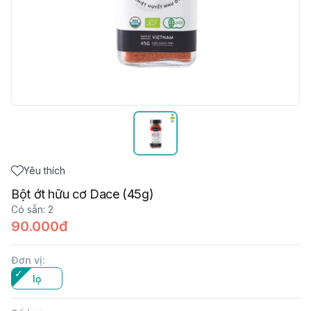
Yêu thích
Bột ớt hữu cơ Dace (45g)
Có sẵn
:
2
90.000đ
Đơn vị
:
lọ