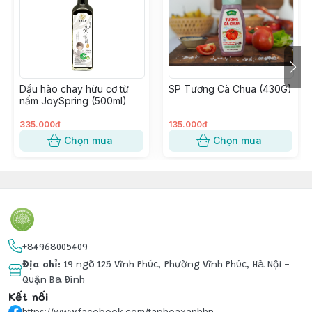
Công dụng:
- Sản phẩm thúc đẩy sự thèm ăn rất tốt.
Dầu hào chay hữu cơ từ
SP Tương Cà Chua (430G)
- Tốt cho tim mạch, tăng cường sức đề kháng cho cơ
nấm JoySpring (500ml)
thể khi sử dụng lượng phù hợp.
335.000đ
135.000đ
Cách sử dụng:
Chọn mua
Chọn mua
- Sử dụng trực tiếp để cho vào nước chấm, ướp
nguyên liệu, nấu ăn.
- Bảo quản nơi thoáng mát, tránh ánh nắng trực tiếp.
+84968005409
Địa chỉ
:
19 ngõ 125 Vĩnh Phúc, Phường Vĩnh Phúc, Hà Nội -
Quận Ba Đình
Kết nối
https://www.facebook.com/taphoaxanhhn