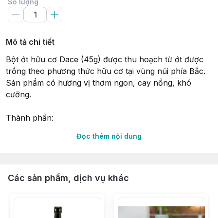
Số lượng
Mô tả chi tiết
Bột ớt hữu cơ Dace (45g) được thu hoạch từ ớt được
trồng theo phương thức hữu cơ tại vùng núi phía Bắc.
Sản phẩm có hương vị thơm ngon, cay nồng, khó
cưỡng.
Thành phần:
Đọc thêm nội dung
- 100% ớt hữu cơ
- Đóng gói: 45g
Các sản phẩm, dịch vụ khác
- Xuất xứ: Việt Nam
- Chứng nhận hữu cơ: USDA, EU, JAS.