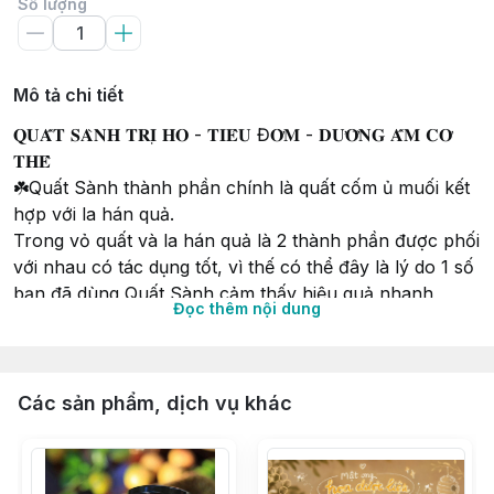
Số lượng
Mô tả chi tiết
𝐐𝐔𝐀̂́𝐓 𝐒𝐀̀𝐍𝐇 𝐓𝐑𝐈̣ 𝐇𝐎 - 𝐓𝐈𝐄̂𝐔 Đ𝐎̛̀𝐌 - 𝐃𝐔̛𝐎̛̃𝐍𝐆 𝐀̂́𝐌 𝐂𝐎̛
𝐓𝐇𝐄̂̉
☘️Quất Sành thành phần chính là quất cốm ủ muối kết
hợp với la hán quả.
Trong vỏ quất và la hán quả là 2 thành phần được phối
với nhau có tác dụng tốt, vì thế có thể đây là lý do 1 số
bạn đã dùng Quất Sành cảm thấy hiệu quả nhanh
Đọc thêm nội dung
hơn.
Thành phần: Quất cốm (quất vỏ còn xanh), muối biển,
đường phèn thô, la hán quả, mật ong, gừng...
Các sản phẩm, dịch vụ khác
☘️ Vỏ quất mỏng hơn vỏ chanh nên với những hũ mới
ngâm thì ăn chưa đạt độ dai ngon, nhưng theo thời gian