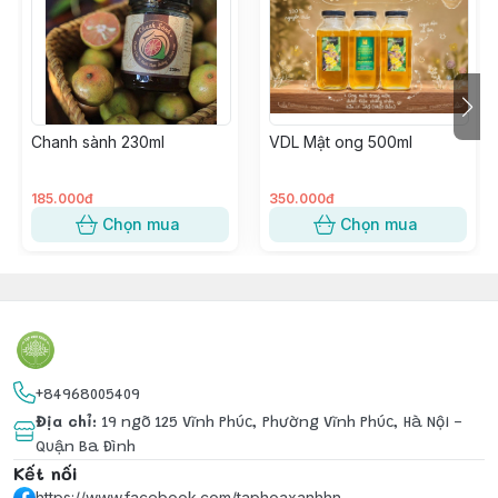
để càng lâu ăn sẽ càng ngon, kể cả phần hạt và vỏ.
☘️Quất Sành dùng khi:
- Phòng và hỗ trợ điều trị hiệu quả viêm họng và ho.
Chanh sành 230ml
VDL Mật ong 500ml
- Tiêu đờm nhanh, giảm/hết ngứa họng, ho khan
- Kích thích tiêu hóa, tăng cường miễn dịch, bổ sung
vitamin...
185.000đ
350.000đ
- Dưỡng ấm phổi
Chọn mua
Chọn mua
- Bù điện giải
☘️ Quất có thể để được tới 5 - 6 năm mà không ảnh
hưởng tới chất lượng. Bảo quản nhiệt độ phòng, để nơi
thoáng mát.
+84968005409
Địa chỉ
:
19 ngõ 125 Vĩnh Phúc, Phường Vĩnh Phúc, Hà Nội -
Quận Ba Đình
Kết nối
https://www.facebook.com/taphoaxanhhn