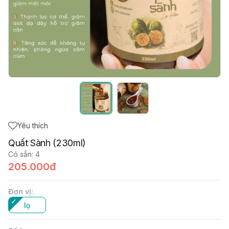
Yêu thích
Quất Sành (230ml)
Có sẵn
:
4
205.000đ
Đơn vị
:
lọ