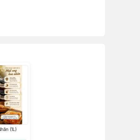
-xa hoa dừa và thu mật truyền thống của
00%, giàu dinh dưỡng và khoáng chất tự
hãn (1L)