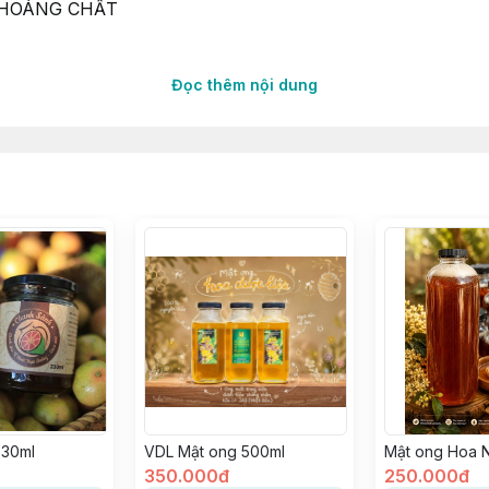
KHOÁNG CHẤT
Đọc thêm nội dung
ới từ dừa. Sản phẩm được thu thủ công bằng kỹ thuật mát
nghệ chế biến ở nhiệt độ thấp. Mật hoa dừa nguyên chất 1
m tốt cho sức khỏe, cả gia đình an tâm sử dụng.
230ml
VDL Mật ong 500ml
Mật ong Hoa N
350.000đ
250.000đ