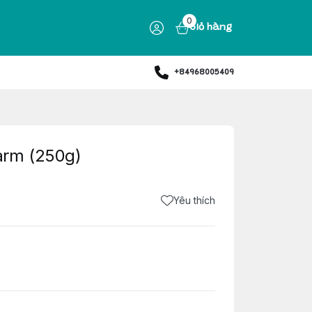
0
Giỏ hàng
+84968005409
arm (250g)
Yêu thích