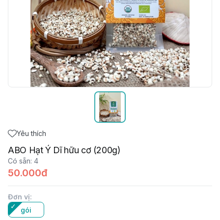
Yêu thích
ABO Hạt Ý Dĩ hữu cơ (200g)
Có sẵn
:
4
50.000đ
Đơn vị
:
gói