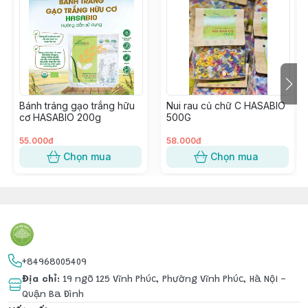
cần luộc nui chín, thêm thịt băm và rau thái nhỏ vào là 
có bữa ngon cho bé. Cuối tuần đổi bữa hay mẹ để sẵn 
nước dùng trong tủ sáng nấu xíu là con có bát nui 
nóng hổi mùa đông. Thêm tí phô mai hoặc sauce ngậy 
ngậy lại thành món nui trộn hấp dẫn.
Cách nấu cũng rất nhanh: 3 phần nước – 1 phần nui, 
Bánh tráng gạo trắng hữu
Nui rau củ chữ C HASABIO
luộc khoảng 9–10 phút, dọn bàn xong là nui chín.
cơ HASABIO 200g
500G
55.000đ
58.000đ
Chọn mua
Chọn mua
+84968005409
Địa chỉ
:
19 ngõ 125 Vĩnh Phúc, Phường Vĩnh Phúc, Hà Nội -
Quận Ba Đình