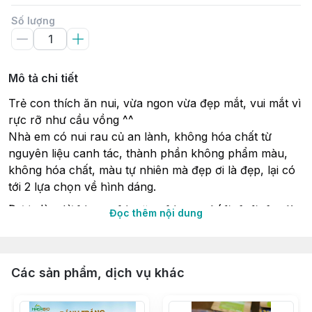
Số lượng
Mô tả chi tiết
Trẻ con thích ăn nui, vừa ngon vừa đẹp mắt, vui mắt vì 
rực rỡ như cầu vồng ^^
Nhà em có nui rau củ an lành, không hóa chất từ 
nguyên liệu canh tác, thành phần không phẩm màu, 
không hóa chất, màu tự nhiên mà đẹp ơi là đẹp, lại có 
tới 2 lựa chọn về hình dáng.
Được làm từ 𝒃𝒐̣̂𝒕 𝒈𝒂̣𝒐, 𝒃𝒐̣̂𝒕 𝒏𝒂̆𝒏𝒈, 𝒃𝒐̣̂𝒕 𝒓𝒂𝒖 𝒄𝒖̉ (𝒅𝒂̀𝒏𝒉 𝒅𝒂̀𝒏𝒉, 𝒄𝒂̉𝒊 
Đọc thêm nội dung
𝒃𝒐́ 𝒙𝒐̂𝒊, 𝒍𝒂́ 𝒄𝒂̂̉𝒎, 𝒉𝒐𝒂 đ𝒂̣̂𝒖 𝒃𝒊𝒆̂́𝒄, 𝒈𝒂̂́𝒄) 𝒗𝒂̀ 𝒏𝒖̛𝒐̛́𝒄. Không GMO – 
Gluten free – Thuần chay nên người lớn hay bé đều 
dùng thoải mái.
Các sản phẩm, dịch vụ khác
Nấu lên nui không bị nát, sợi dai vừa phải, luộc xong 
trộn sốt hay nấu soup đều ngon. Mấy hôm bận rộn chỉ 