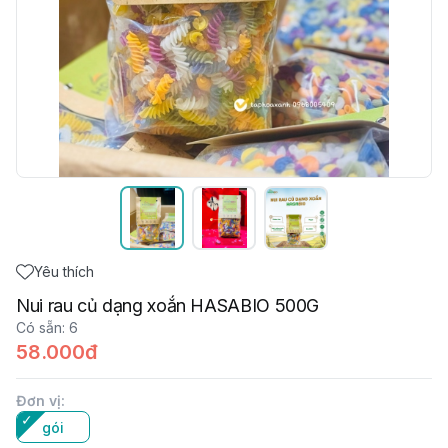
Yêu thích
Nui rau củ dạng xoắn HASABIO 500G
Có sẵn
:
6
58.000đ
Đơn vị
:
gói