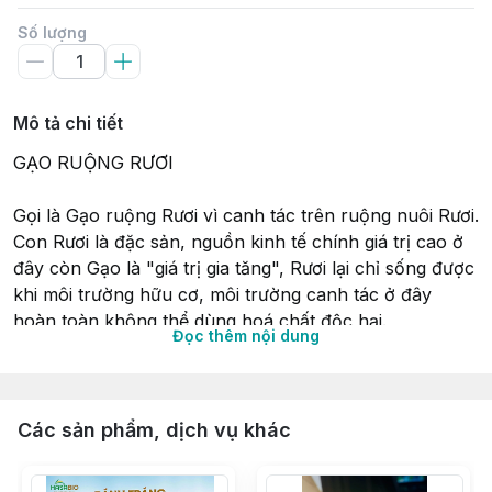
Số lượng
Mô tả chi tiết
GẠO RUỘNG RƯƠI  
Gọi là Gạo ruộng Rươi vì canh tác trên ruộng nuôi Rươi. 
Con Rươi là đặc sản, nguồn kinh tế chính giá trị cao ở 
đây còn Gạo là "giá trị gia tăng", Rươi lại chỉ sống được 
khi môi trường hữu cơ, môi trường canh tác ở đây 
hoàn toàn không thể dùng hoá chất độc hại. 
Đọc thêm nội dung
Gạo được tuyển chọn từ giống, chăm chút cẩn thận 
trong suốt quá trình trồng, chăm bón, bảo quản nên 
loại gạo nào cũng thơm ngon. Môi trường để nuôi rươi 
Các sản phẩm, dịch vụ khác
là nước lợ, nên sau nhiều lần thử nghiệm mới chọn 
được những giống gạo cho chất lượng cao.