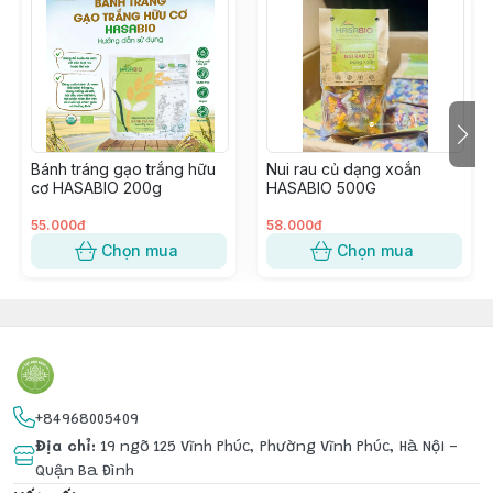
✅
Đủ loại lựa chọn cho cả nhà: Từ gạo xát dối (vừa dẻo 
vừa dễ ăn), gạo lứt (dinh dưỡng, tốt cho sức khỏe), đến 
gạo nếp (cho các món xôi, chè).
Gạo lứt đều nên ngâm 1-2 tiếng trước khi ăn. Thời gian 
Bánh tráng gạo trắng hữu
Nui rau củ dạng xoắn
ngâm này sẽ giúp gạo dễ hấp thu hơn, ngon hơn, dễ 
cơ HASABIO 200g
HASABIO 500G
ăn hơn ạ.
55.000đ
58.000đ
Chọn mua
Chọn mua
+84968005409
Địa chỉ
:
19 ngõ 125 Vĩnh Phúc, Phường Vĩnh Phúc, Hà Nội -
Quận Ba Đình