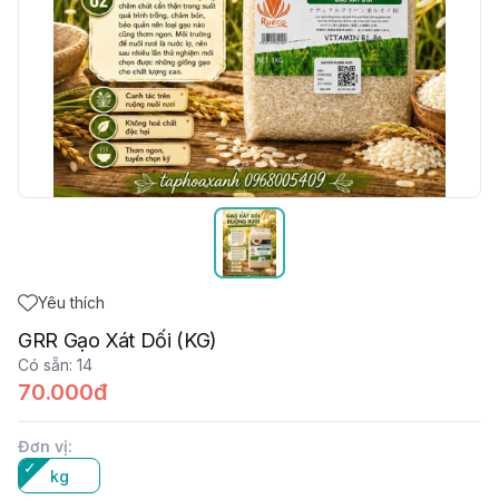
Yêu thích
GRR Gạo Xát Dối (KG)
Có sẵn
:
14
70.000đ
Đơn vị
:
kg