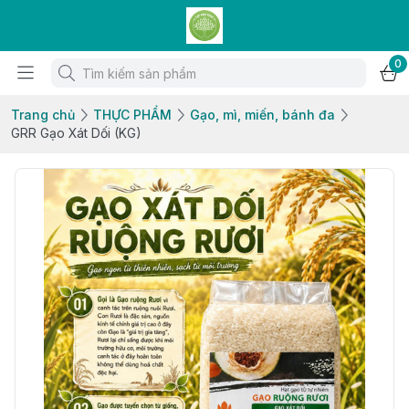
0
Trang chủ
THỰC PHẨM
Gạo, mì, miến, bánh đa
GRR Gạo Xát Dối (KG)