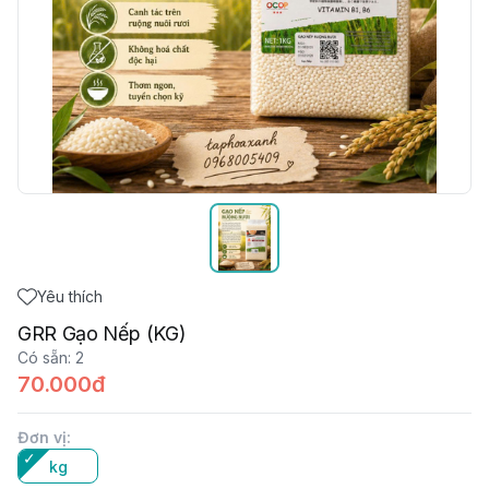
Yêu thích
GRR Gạo Nếp (KG)
Có sẵn
:
2
70.000đ
Đơn vị
:
kg