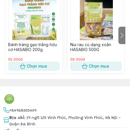
✅
Đủ loại lựa chọn cho cả nhà: Từ gạo xát dối (vừa dẻo 
vừa dễ ăn), gạo lứt (dinh dưỡng, tốt cho sức khỏe), đến 
gạo nếp (cho các món xôi, chè).
Gạo lứt đều nên ngâm 1-2 tiếng trước khi ăn. Thời gian 
Bánh tráng gạo trắng hữu
Nui rau củ dạng xoắn
ngâm này sẽ giúp gạo dễ hấp thu hơn, ngon hơn, dễ 
cơ HASABIO 200g
HASABIO 500G
ăn hơn ạ.
55.000đ
58.000đ
Chọn mua
Chọn mua
+84968005409
Địa chỉ
:
19 ngõ 125 Vĩnh Phúc, Phường Vĩnh Phúc, Hà Nội -
Quận Ba Đình