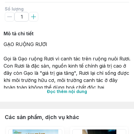
Số lượng
Mô tả chi tiết
GẠO RUỘNG RƯƠI  
Gọi là Gạo ruộng Rươi vì canh tác trên ruộng nuôi Rươi. 
Con Rươi là đặc sản, nguồn kinh tế chính giá trị cao ở 
đây còn Gạo là "giá trị gia tăng", Rươi lại chỉ sống được 
khi môi trường hữu cơ, môi trường canh tác ở đây 
hoàn toàn không thể dùng hoá chất độc hại. 
Đọc thêm nội dung
Gạo được tuyển chọn từ giống, chăm chút cẩn thận 
trong suốt quá trình trồng, chăm bón, bảo quản nên 
loại gạo nào cũng thơm ngon. Môi trường để nuôi rươi 
Các sản phẩm, dịch vụ khác
là nước lợ, nên sau nhiều lần thử nghiệm mới chọn 
được những giống gạo cho chất lượng cao.