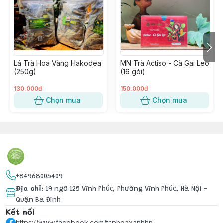
✅Hỗ trợ tiêu hoá, giảm khó tiêu
✅Tăng sức đề kháng
✅Bù khoáng, cung cấp dinh dưỡng…
Để tủ mát 6 tháng. Uống trực tiếp hoặc pha với các loại
Lá Trà Hoa Vàng Hakodea
MN Trà Actiso - Cà Gai Leo
đồ uống khác tuỳ sở thích đều ngon ạ
(250g)
(16 gói)
130.000đ
150.000đ
Chọn mua
Chọn mua
+84968005409
Địa chỉ
:
19 ngõ 125 Vĩnh Phúc, Phường Vĩnh Phúc, Hà Nội -
Quận Ba Đình
Kết nối
https://www.facebook.com/taphoaxanhhn