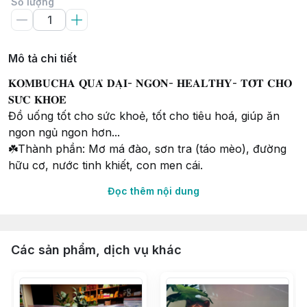
Số lượng
Mô tả chi tiết
𝐊𝐎𝐌𝐁𝐔𝐂𝐇𝐀 𝐐𝐔𝐀̉ 𝐃𝐀̣𝐈- 𝐍𝐆𝐎𝐍- 𝐇𝐄𝐀𝐋𝐓𝐇𝐘- 𝐓𝐎̂́𝐓 𝐂𝐇𝐎
𝐒𝐔̛́𝐂 𝐊𝐇𝐎𝐄̉
Đồ uống tốt cho sức khoẻ, tốt cho tiêu hoá, giúp ăn
ngon ngủ ngon hơn...
☘️Thành phần: Mơ má đào, sơn tra (táo mèo), đường
hữu cơ, nước tinh khiết, con men cái.
Đọc thêm nội dung
Kombucha quả dại:
💚Là đồ uống lí tưởng cho team mê nước ngọt có gas
mà vẫn muốn healthy.
🩵Lên men từ mơ má đào, sơn tra và đường hữu cơ
Các sản phẩm, dịch vụ khác
💙Không hương liệu, chất bảo quản
Không chỉ ngon, giải khát,kombucha còn mang tới
những ích lợi: