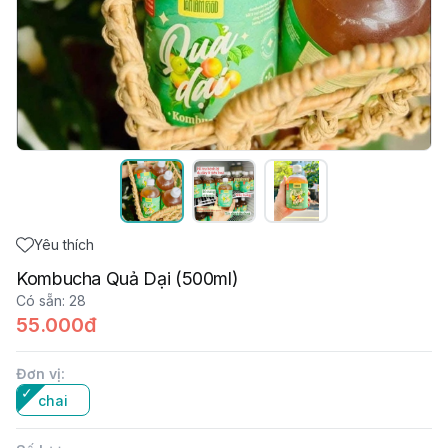
Yêu thích
Kombucha Quả Dại (500ml)
Có sẵn
:
28
55.000đ
Đơn vị
:
chai