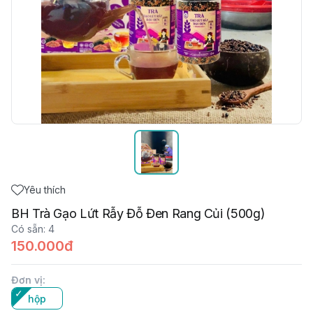
Yêu thích
BH Trà Gạo Lứt Rẫy Đỗ Đen Rang Củi (500g)
Có sẵn
:
4
150.000đ
Đơn vị
:
hộp