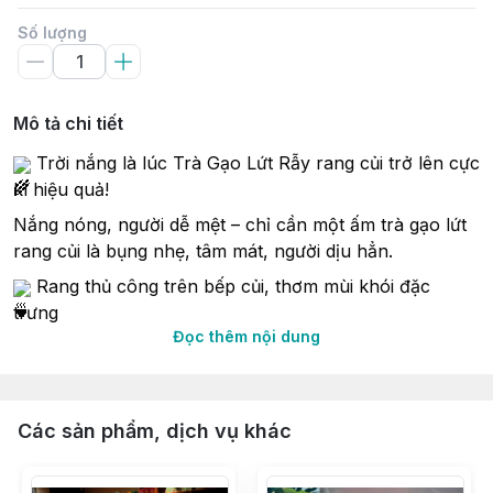
Số lượng
Mô tả chi tiết
 Trời nắng là lúc Trà Gạo Lứt Rẫy rang củi trở lên cực 
kì hiệu quả! 
Nắng nóng, người dễ mệt – chỉ cần một ấm trà gạo lứt 
rang củi là bụng nhẹ, tâm mát, người dịu hẳn.
 Rang thủ công trên bếp củi, thơm mùi khói đặc 
trưng 
Đọc thêm nội dung
 Vị thanh nhẹ, hậu ngọt, không chát, không đắng – ai 
cũng uống được.
 Thành phần tự nhiên:
– Gạo lứt rẫy thuận tự nhiên – không phân bón, không 
Các sản phẩm, dịch vụ khác
thuốc hóa học
– Đậu đen xanh lòng – mát gan, lợi tiểu, hỗ trợ giải độc