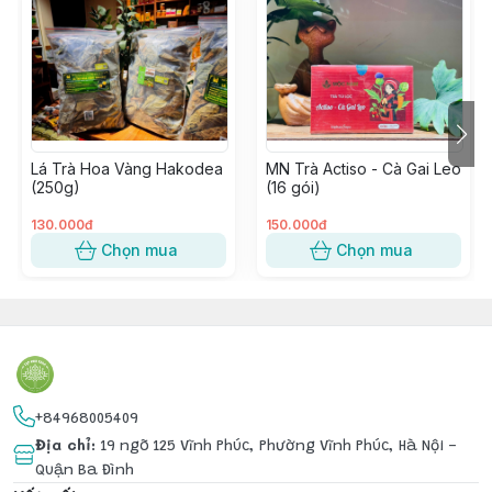
 Công dụng nổi bật:
– 𝐓𝐡𝐚𝐧𝐡 𝐥𝐨̣𝐜 𝐜𝐨̛ 𝐭𝐡𝐞̂̉
- 𝐇𝐨̂̃ 𝐭𝐫𝐨̛̣ 𝐭𝐢𝐞̂𝐮 𝐡𝐨𝐚́
- Đ𝐞̣𝐩 𝐝𝐚, đ𝐞̣𝐩 𝐝𝐚́𝐧𝐠 
– 𝐆𝐢𝐚̉𝐦 𝐜𝐡𝐨𝐥𝐞𝐬𝐭𝐞𝐫𝐨𝐥
- 𝐇𝐨̂̃ 𝐭𝐫𝐨̛̣ 𝐦𝐚́𝐭 𝐠𝐚𝐧, 𝐧𝐠𝐮̉ 𝐧𝐠𝐨𝐧, đ𝐚̣̆𝐜 𝐛𝐢𝐞̣̂𝐭 𝐭𝐨̂́𝐭 𝐦𝐮̀𝐚 𝐧𝐚̆́𝐧𝐠...
Lá Trà Hoa Vàng Hakodea
MN Trà Actiso - Cà Gai Leo
 Dùng nóng hay lạnh đều ngon 
(250g)
(16 gói)
Lành – thật – mát từ bên trong 
130.000đ
150.000đ
Chọn mua
Chọn mua
+84968005409
Địa chỉ
:
19 ngõ 125 Vĩnh Phúc, Phường Vĩnh Phúc, Hà Nội -
Quận Ba Đình