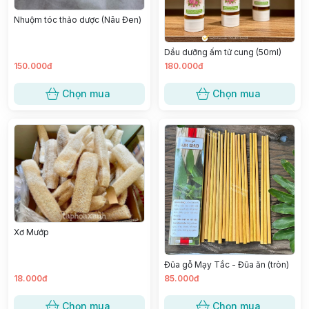
Nhuộm tóc thảo dược (Nâu Đen)
Dầu dưỡng ấm tử cung (50ml)
150.000đ
180.000đ
Chọn mua
Chọn mua
Xơ Mướp
Đũa gỗ Mạy Tắc - Đũa ăn (tròn)
18.000đ
85.000đ
Chọn mua
Chọn mua