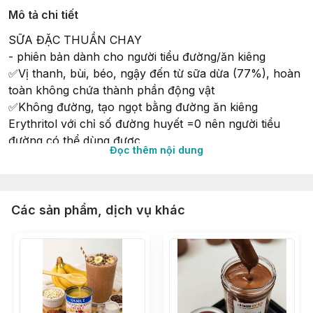
Mô tả chi tiết
SỮA ĐẶC THUẦN CHAY
- phiên bản dành cho người tiểu đường/ăn kiêng
✅Vị thanh, bùi, béo, ngậy đến từ sữa dừa (77%), hoàn
toàn không chứa thành phần động vật
✅Không đường, tạo ngọt bằng đường ăn kiêng
Erythritol với chỉ số đường huyết =0 nên người tiểu
đường có thể dùng được
Đọc thêm nội dung
✅Đa ứng dụng: phết bánh mỳ, pha cafe, đồ uống, tạo
ngọt cho bánh...
Sản phẩm phù hợ với người ăn chay, dị ứng đạm bò...
Có nắp đậy bên ngoài nên khi bóc lon ra dễ dàng bảo
Các sản phẩm, dịch vụ khác
quản trong tủ mát dùng dần rất tiện ạ.