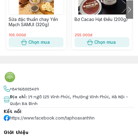
Sữa đặc thuần chay Yến
Bơ Cacao Hạt Điều (200g)
Mạch SAMUI (320g)
105.000đ
255.000đ
Chọn mua
Chọn mua
+84968005409
Địa chỉ
:
19 ngõ 125 Vĩnh Phúc, Phường Vĩnh Phúc, Hà Nội -
Quận Ba Đình
Kết nối
https://www.facebook.com/taphoaxanhhn
Giới thiệu