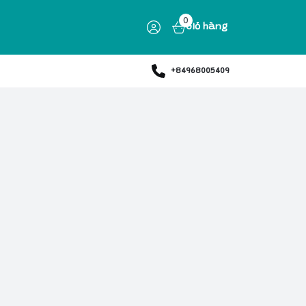
0
Giỏ hàng
+84968005409